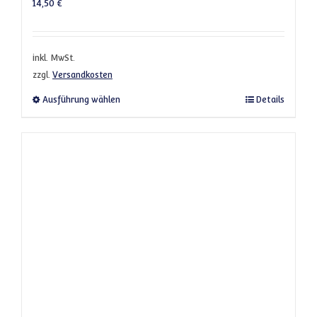
14,50
€
inkl. MwSt.
zzgl.
Versandkosten
Dieses Produkt weist mehrere Varianten a
Ausführung wählen
Details