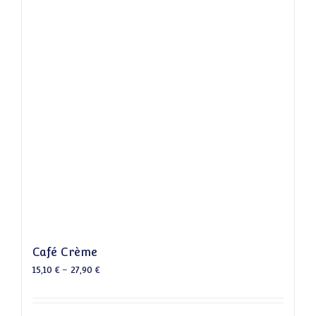
Café Crème
15,10
€
–
27,90
€