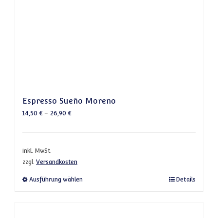
Espresso Sueño Moreno
14,50
€
–
26,90
€
inkl. MwSt.
zzgl.
Versandkosten
Dieses Produkt weist mehrere Varianten a
Ausführung wählen
Details