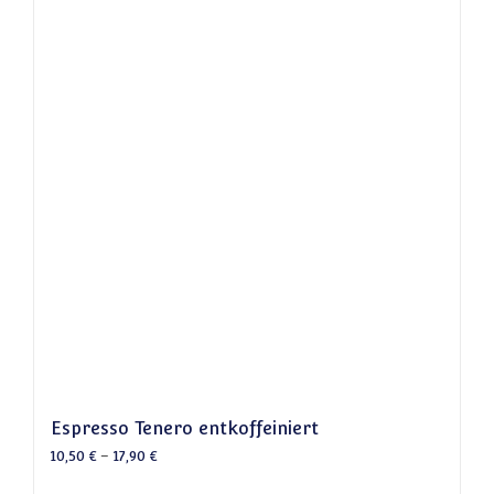
Espresso Tenero entkoffeiniert
10,50
€
–
17,90
€