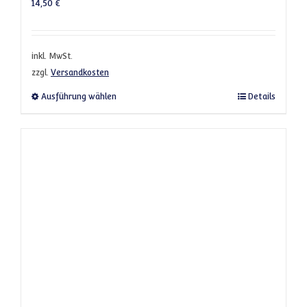
14,50
€
inkl. MwSt.
zzgl.
Versandkosten
Dieses Produkt weist mehrere Varianten a
Ausführung wählen
Details