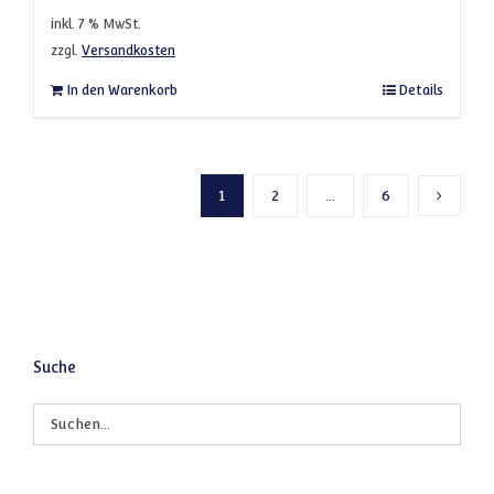
inkl. 7 % MwSt.
zzgl.
Versandkosten
In den Warenkorb
Details
1
2
…
6
Nächste
Suche