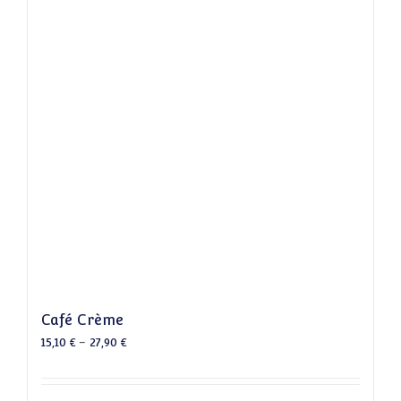
Café Crème
15,10
€
–
27,90
€