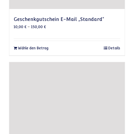
Geschenkgutschein E-Mail „Standard“
10,00
€
–
150,00
€
Dieses Produkt weist mehrere Varianten auf
Wähle den Betrag
Details