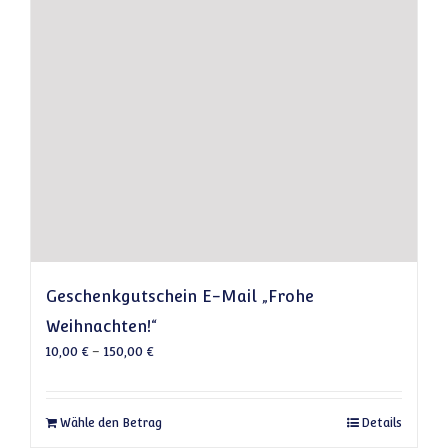
Geschenkgutschein E-Mail „Frohe
Weihnachten!“
10,00
€
–
150,00
€
Dieses Produkt weist mehrere Varianten auf
Wähle den Betrag
Details