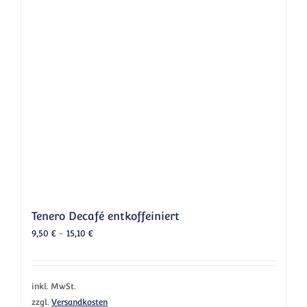
Tenero Decafé entkoffeiniert
9,50
€
–
15,10
€
inkl. MwSt.
zzgl.
Versandkosten