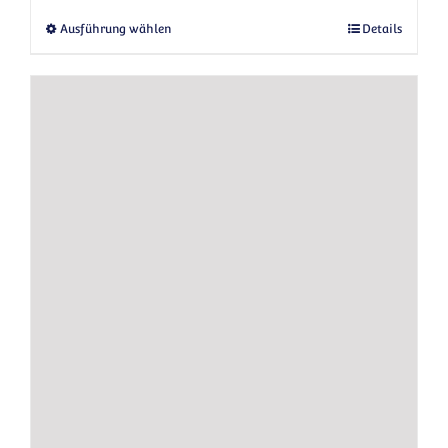
Dieses Produkt weist mehrere Varianten au
Ausführung wählen
Details