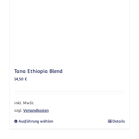
Tana Ethiopia Blend
14,50
€
inkl. MwSt.
zzgl.
Versandkosten
Dieses Produkt weist mehrere Varianten au
Ausführung wählen
Details