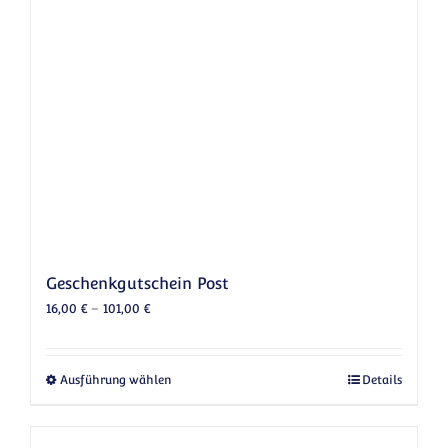
Geschenkgutschein Post
16,00
€
–
101,00
€
Dieses Produkt weist mehrere Varianten au
Ausführung wählen
Details