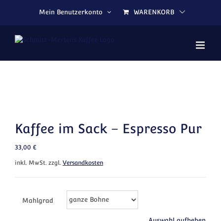
Zum Inhalt springen
Mein Benutzerkonto
WARENKORB
Kaffee im Sack – Espresso Pur
33,00
€
inkl. MwSt.
zzgl.
Versandkosten
Mahlgrad
Auswahl aufheben