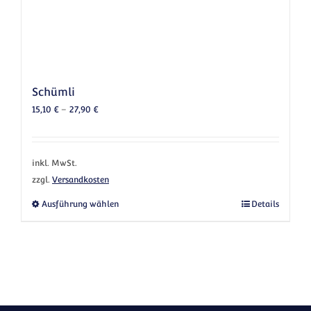
Schümli
15,10
€
–
27,90
€
inkl. MwSt.
zzgl.
Versandkosten
Dieses Produkt weist mehrere Varianten au
Ausführung wählen
Details