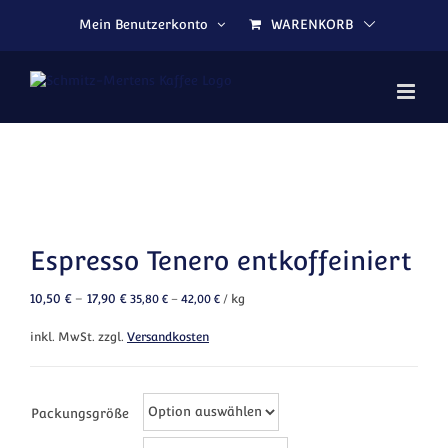
Zum Inhalt springen
Mein Benutzerkonto
WARENKORB
Espresso Tenero entkoffeiniert
10,50
€
–
17,90
€
35,80
€
–
42,00
€
/
kg
inkl. MwSt.
zzgl.
Versandkosten
Packungsgröße