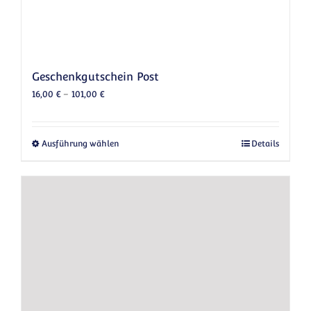
Geschenkgutschein Post
16,00
€
–
101,00
€
Dieses Produkt weist mehrere Varianten au
Ausführung wählen
Details