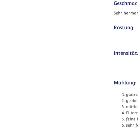
Geschmac
Sehr harmon
Röstung:
Intensität
Mahlung:
ganze
grobe
mittl
Filter
feine
sehr f