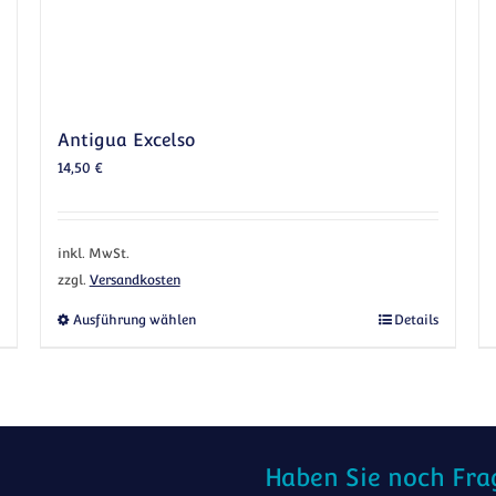
Antigua Excelso
14,50
€
inkl. MwSt.
zzgl.
Versandkosten
anten auf. Die Optionen können auf der Produktseite gewählt werden
Dieses Produkt weist mehrere Varianten a
Ausführung wählen
Details
Haben Sie noch Fra