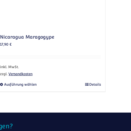
Nicaragua Maragogype
17,90
€
inkl. MwSt.
zzgl.
Versandkosten
uf. Die Optionen können auf der Produktseite gewählt werden
Dieses Produkt weist mehrere Varianten auf. Die 
Ausführung wählen
Details
gen?