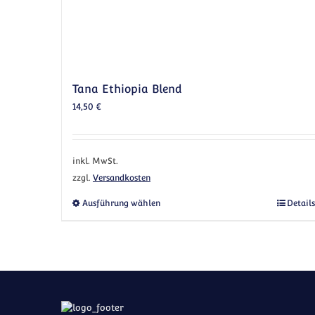
Tana Ethiopia Blend
14,50
€
inkl. MwSt.
zzgl.
Versandkosten
Dieses Produkt weist mehrere Vari
Ausführung wählen
Details