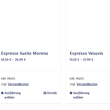
Espresso Sueño Moreno
Espresso Vesuvio
14,50
€
–
26,90
€
15,10
€
–
27,90
€
inkl. MwSt.
inkl. MwSt.
zzgl.
Versandkosten
zzgl.
Versandkosten
Dieses Produkt weist mehrere Varianten auf. Die 
Dieses 
Ausführung
Details
Ausführung
wählen
wählen