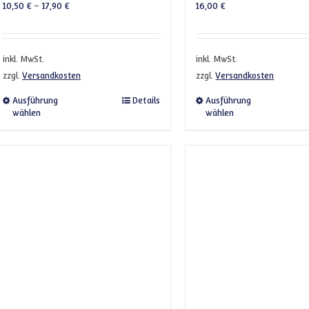
10,50
€
–
17,90
€
16,00
€
inkl. MwSt.
inkl. MwSt.
zzgl.
Versandkosten
zzgl.
Versandkosten
Dieses Produkt weist mehrere Varianten auf. Die 
Dieses 
Ausführung
Details
Ausführung
wählen
wählen