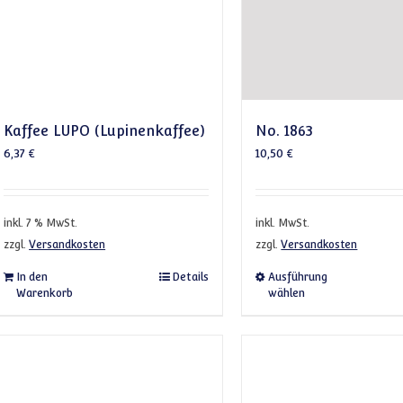
Kaffee LUPO (Lupinenkaffee)
No. 1863
6,37
€
10,50
€
inkl. 7 % MwSt.
inkl. MwSt.
zzgl.
Versandkosten
zzgl.
Versandkosten
Dieses 
In den
Details
Ausführung
Warenkorb
wählen