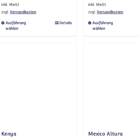
inkl. MwSt.
inkl. MwSt.
zzgl.
Versandkosten
zzgl.
Versandkosten
Dieses Produkt weist mehrere Varianten auf. Die 
Dieses 
Ausführung
Details
Ausführung
wählen
wählen
Kenya
Mexico Altura