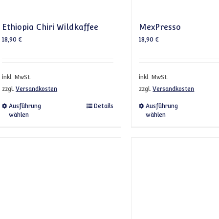
Ethiopia Chiri Wildkaffee
MexPresso
18,90
€
18,90
€
inkl. MwSt.
inkl. MwSt.
zzgl.
Versandkosten
zzgl.
Versandkosten
Dieses Produkt weist mehrere Varianten auf. Die 
Dieses 
Ausführung
Details
Ausführung
wählen
wählen