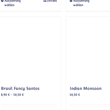
Dieses Produkt weist mehrere Varianten auf. Die 
Dieses 
Ausführung
Details
Ausführung
wählen
wählen
Brasil Fancy Santos
Indian Monsoon
8,90
€
–
14,50
€
14,50
€