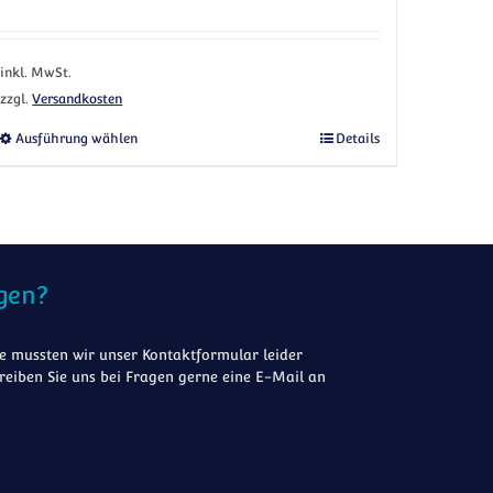
inkl. MwSt.
zzgl.
Versandkosten
uf. Die Optionen können auf der Produktseite gewählt werden
Dieses Produkt weist mehrere Varianten auf. Die 
Ausführung wählen
Details
gen?
 mussten wir unser Kontaktformular leider
reiben Sie uns bei Fragen gerne eine E-Mail an