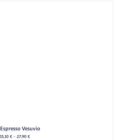
Espresso Vesuvio
15,10
€
–
27,90
€