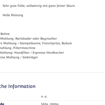
ehr gute Fülle, vollwürzig mit ganz feiner Säure.
Helle Röstung
 Bohne
 Mahlung /Karlsbader oder Bayreuther
ere Mahlung / Stempelkanne, Frenchpress, Bodum
mahlung /Filtermaschine
Mahlung/ Handfilter / Espresso Herdkocher
eine Mahlung / Siebträger
iche Information
n. a.
öße
500g, 1000g