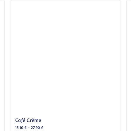
Café Crème
15,10
€
–
27,90
€