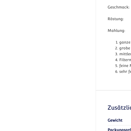
Geschmack: S
Röstung: 
Mahlung:
ganze
grobe
mittl
Filter
feine 
sehr f
Zusätzl
Gewicht
Packungsgr