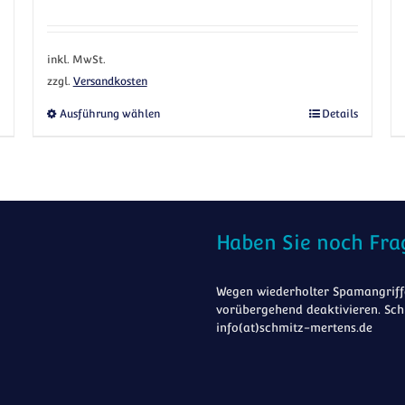
inkl. MwSt.
zzgl.
Versandkosten
anten auf. Die Optionen können auf der Produktseite gewählt werden
Dieses Produkt weist mehrere Varianten a
Ausführung wählen
Details
Haben Sie noch Fra
Wegen wiederholter Spamangriffe
vorübergehend deaktivieren. Sch
info(at)schmitz-mertens.de