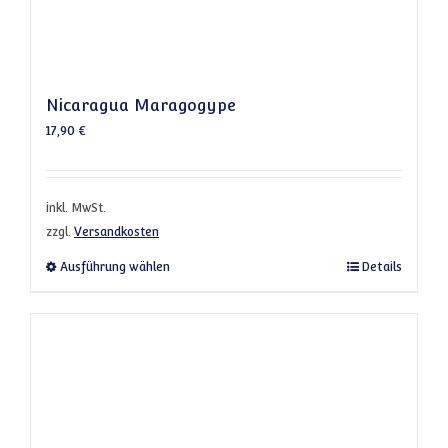
Nicaragua Maragogype
17,90
€
inkl. MwSt.
zzgl.
Versandkosten
Dieses Produkt weist mehrere Varianten a
Ausführung wählen
Details