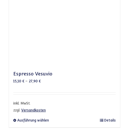
Espresso Vesuvio
15,10
€
–
27,90
€
inkl. MwSt.
zzgl.
Versandkosten
Dieses Produkt weist mehrere Varianten a
Ausführung wählen
Details