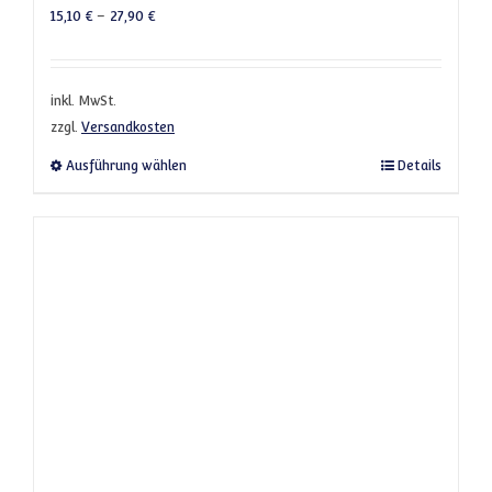
15,10
€
–
27,90
€
inkl. MwSt.
zzgl.
Versandkosten
Dieses Produkt weist mehrere Varianten a
Ausführung wählen
Details