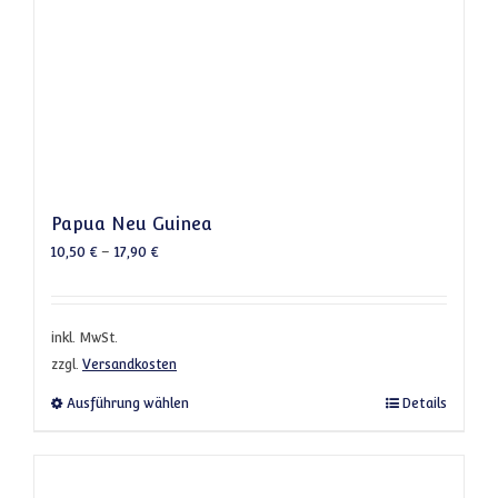
Papua Neu Guinea
10,50
€
–
17,90
€
inkl. MwSt.
zzgl.
Versandkosten
Dieses Produkt weist mehrere Varianten a
Ausführung wählen
Details