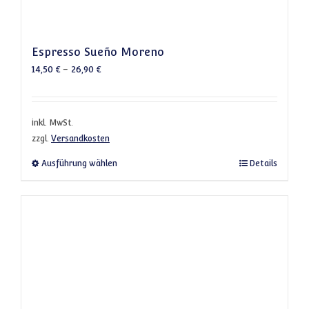
Espresso Sueño Moreno
14,50
€
–
26,90
€
inkl. MwSt.
zzgl.
Versandkosten
Dieses Produkt weist mehrere Varianten a
Ausführung wählen
Details