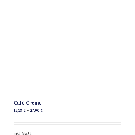
Café Crème
15,10
€
–
27,90
€
inkl. MwSt.