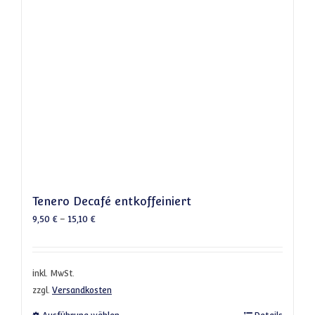
Tenero Decafé entkoffeiniert
9,50
€
–
15,10
€
inkl. MwSt.
zzgl.
Versandkosten