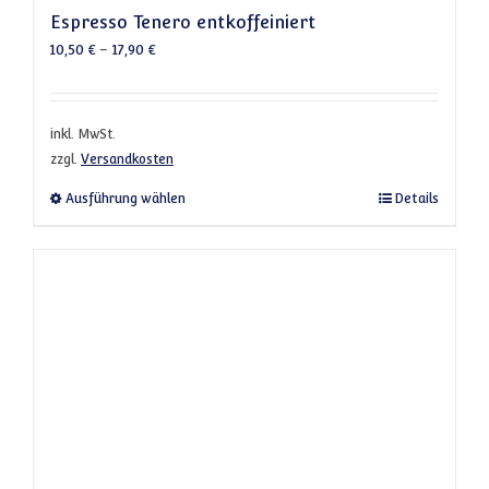
Espresso Tenero entkoffeiniert
10,50
€
–
17,90
€
inkl. MwSt.
zzgl.
Versandkosten
Dieses Produkt weist mehrere Varianten a
Ausführung wählen
Details