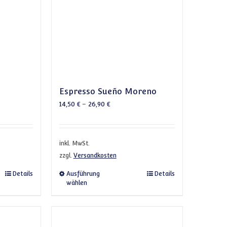
Espresso Sueño Moreno
14,50
€
–
26,90
€
inkl. MwSt.
zzgl.
Versandkosten
Optionen können auf der Produktseite gewählt werden
Produkt weist mehrere Varianten auf. Die Optionen können auf der P
Dieses Produkt weist mehrere Var
Details
Ausführung
Details
wählen