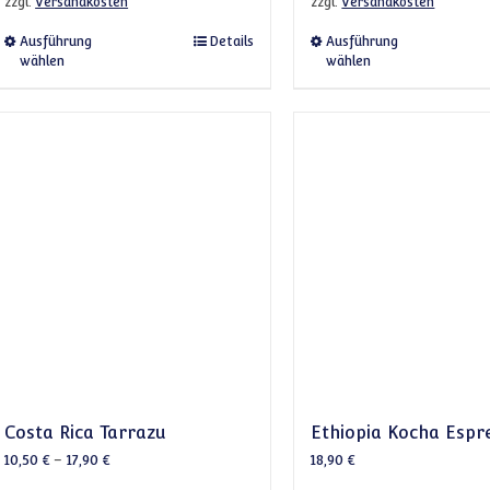
zzgl.
Versandkosten
zzgl.
Versandkosten
Dieses Produkt weist mehrere Varianten auf. Die 
Dieses 
Ausführung
Details
Ausführung
wählen
wählen
Costa Rica Tarrazu
Ethiopia Kocha Espr
10,50
€
–
17,90
€
18,90
€