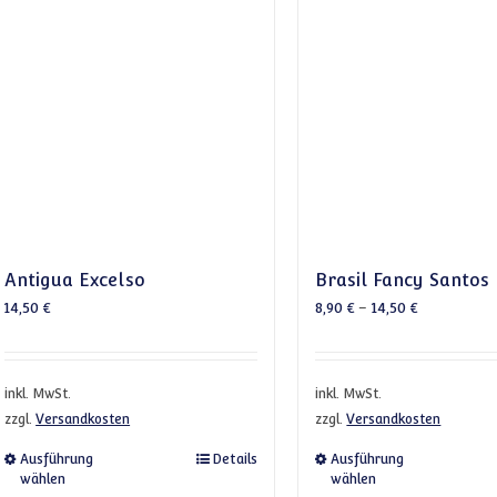
Antigua Excelso
Brasil Fancy Santos
14,50
€
8,90
€
–
14,50
€
inkl. MwSt.
inkl. MwSt.
zzgl.
Versandkosten
zzgl.
Versandkosten
Dieses Produkt weist mehrere Varianten auf. Die 
Dieses 
Ausführung
Details
Ausführung
wählen
wählen