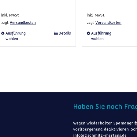
inkl. MwSt.
inkl. MwSt.
zzgl.
Versandkosten
zzgl.
Versandkosten
Dieses Produkt weist mehrere Varianten auf. Die 
Dieses 
Ausführung
Details
Ausführung
wählen
wählen
Haben Sie noch Fra
Wegen wiederholter Spamangriff
vorübergehend deaktivieren. Sch
info(at)schmitz-mertens.de