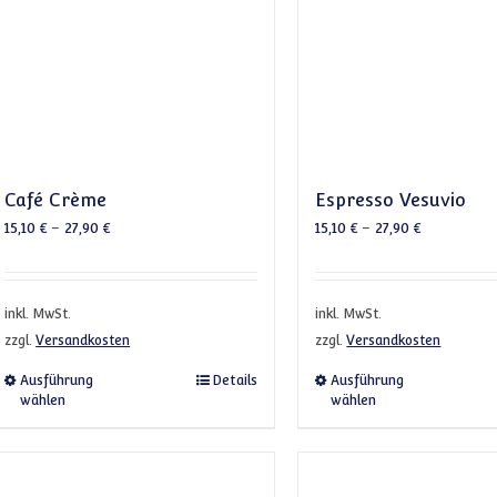
Café Crème
Espresso Vesuvio
15,10
€
–
27,90
€
15,10
€
–
27,90
€
inkl. MwSt.
inkl. MwSt.
zzgl.
Versandkosten
zzgl.
Versandkosten
Dieses Produkt weist mehrere Varianten auf. Die 
Dieses 
Ausführung
Details
Ausführung
wählen
wählen