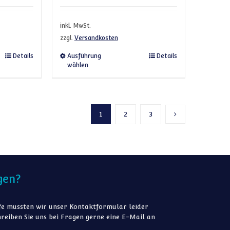
inkl. MwSt.
zzgl.
Versandkosten
Optionen können auf der Produktseite gewählt werden
Produkt weist mehrere Varianten auf. Die Optionen können auf der P
Dieses Produkt weist mehrere Var
Details
Ausführung
Details
wählen
1
2
3
Nächste Seite
gen?
e mussten wir unser Kontaktformular leider
reiben Sie uns bei Fragen gerne eine E-Mail an