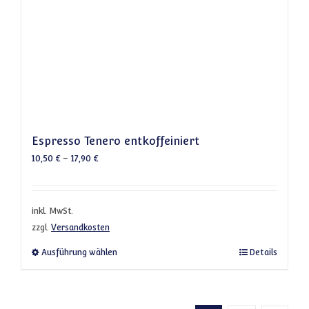
Espresso Tenero entkoffeiniert
10,50
€
–
17,90
€
inkl. MwSt.
zzgl.
Versandkosten
Dieses Produkt weist mehrere Varianten a
Ausführung wählen
Details