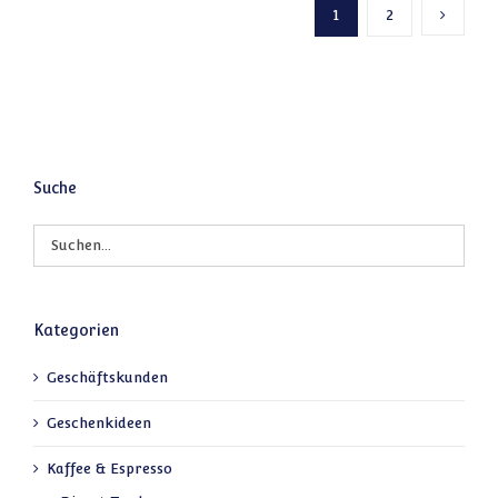
1
2
Nächste
Suche
Kategorien
Geschäftskunden
Geschenkideen
Kaffee & Espresso