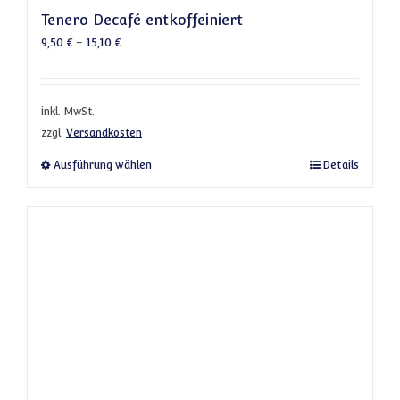
Tenero Decafé entkoffeiniert
9,50
€
–
15,10
€
inkl. MwSt.
zzgl.
Versandkosten
Dieses Produkt weist mehrere Varianten a
Ausführung wählen
Details