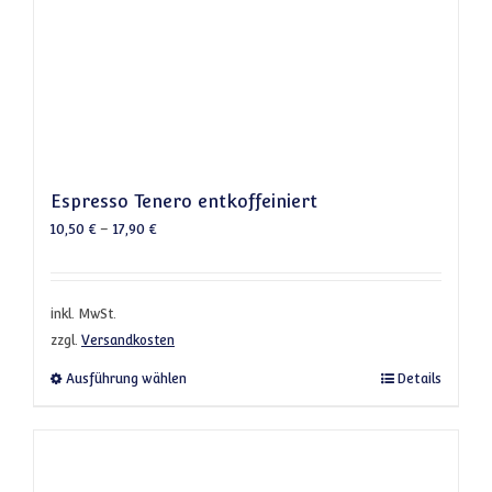
Espresso Tenero entkoffeiniert
10,50
€
–
17,90
€
inkl. MwSt.
zzgl.
Versandkosten
Dieses Produkt weist mehrere Varianten a
Ausführung wählen
Details