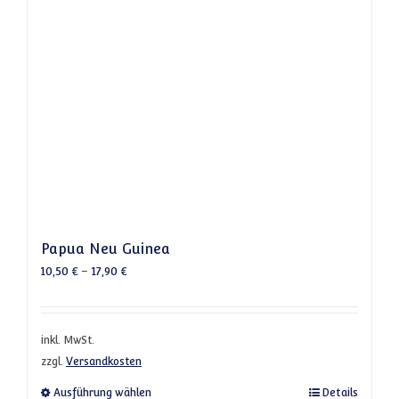
Papua Neu Guinea
10,50
€
–
17,90
€
inkl. MwSt.
zzgl.
Versandkosten
Dieses Produkt weist mehrere Varianten a
Ausführung wählen
Details