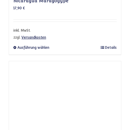
Nicaragua Maragogype
17,90
€
inkl. MwSt.
zzgl.
Versandkosten
Dieses Produkt weist mehrere Varianten a
Ausführung wählen
Details