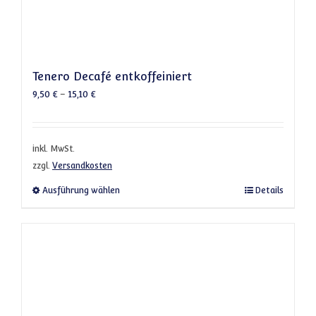
Tenero Decafé entkoffeiniert
9,50
€
–
15,10
€
inkl. MwSt.
zzgl.
Versandkosten
Dieses Produkt weist mehrere Varianten a
Ausführung wählen
Details