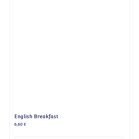
English Breakfast
6,60
€