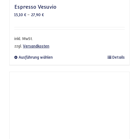
Espresso Vesuvio
15,10
€
–
27,90
€
inkl. MwSt.
zzgl.
Versandkosten
Dieses Produkt weist mehrere Varianten a
Ausführung wählen
Details