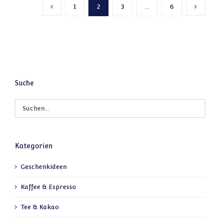
1
2
3
…
6
Vorherige Seite
Nächste
Suche
Kategorien
Geschenkideen
Kaffee & Espresso
Tee & Kakao