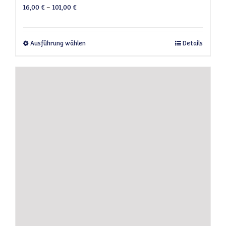
16,00
€
–
101,00
€
Dieses Produkt weist mehrere Varianten a
Ausführung wählen
Details