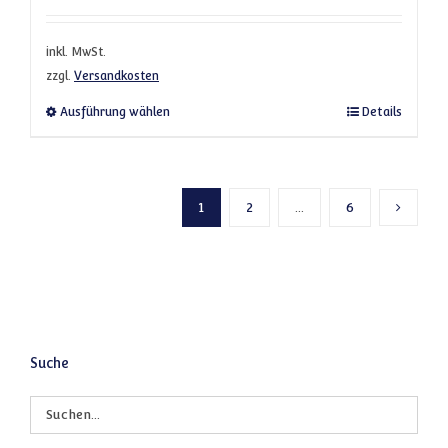
inkl. MwSt.
zzgl.
Versandkosten
Dieses Produkt weist mehrere Varianten a
Ausführung wählen
Details
1
2
…
6
Nächste
Suche