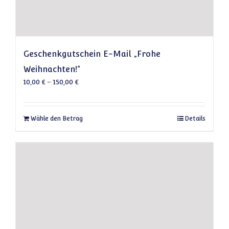
Geschenkgutschein E-Mail „Frohe
Weihnachten!“
10,00
€
–
150,00
€
Dieses Produkt weist mehrere Varianten auf
Wähle den Betrag
Details