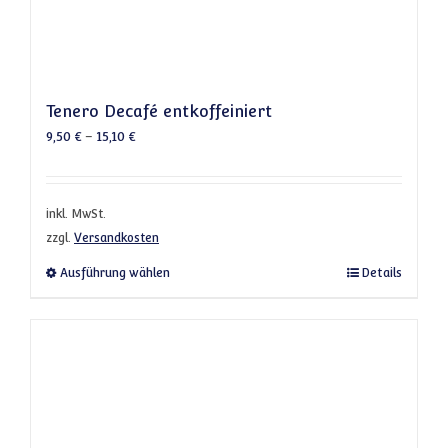
Tenero Decafé entkoffeiniert
9,50
€
–
15,10
€
inkl. MwSt.
zzgl.
Versandkosten
Dieses Produkt weist mehrere Varianten a
Ausführung wählen
Details