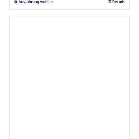
Dieses Produkt weist mehrere Varianten a
Ausführung wählen
Details