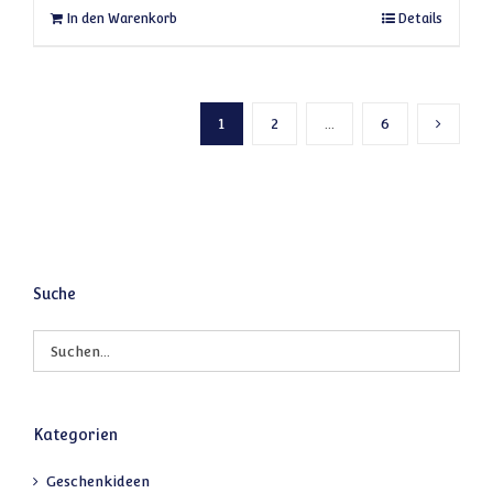
In den Warenkorb
Details
1
2
…
6
Nächste
Suche
Kategorien
Geschenkideen