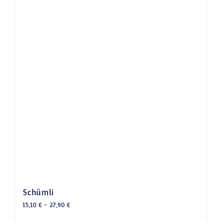
Schümli
15,10
€
–
27,90
€