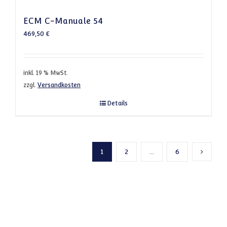
ECM C-Manuale 54
469,50
€
inkl. 19 % MwSt.
zzgl.
Versandkosten
Details
1
2
…
6
Nächste