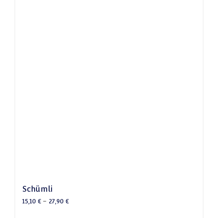
Schümli
15,10
€
–
27,90
€