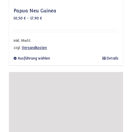
Papua Neu Guinea
10,50
€
–
17,90
€
inkl. MwSt.
zzgl.
Versandkosten
Dieses Produkt weist mehrere Varianten a
Ausführung wählen
Details