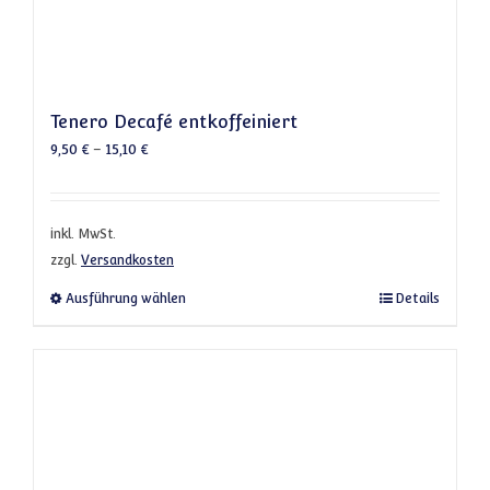
Tenero Decafé entkoffeiniert
9,50
€
–
15,10
€
inkl. MwSt.
zzgl.
Versandkosten
Dieses Produkt weist mehrere Varianten a
Ausführung wählen
Details