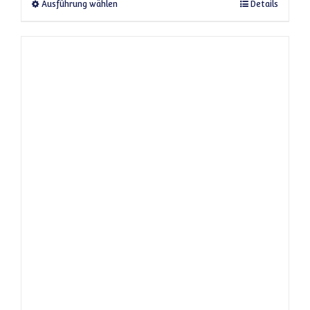
Dieses Produkt weist mehrere Varianten a
Ausführung wählen
Details