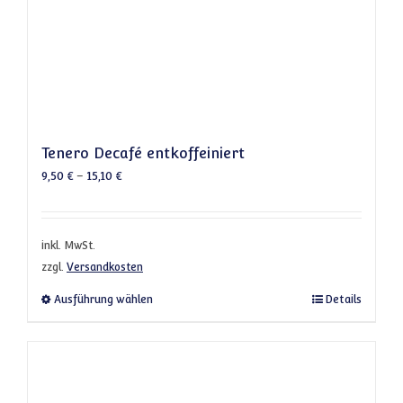
Tenero Decafé entkoffeiniert
9,50
€
–
15,10
€
inkl. MwSt.
zzgl.
Versandkosten
Dieses Produkt weist mehrere Varianten a
Ausführung wählen
Details