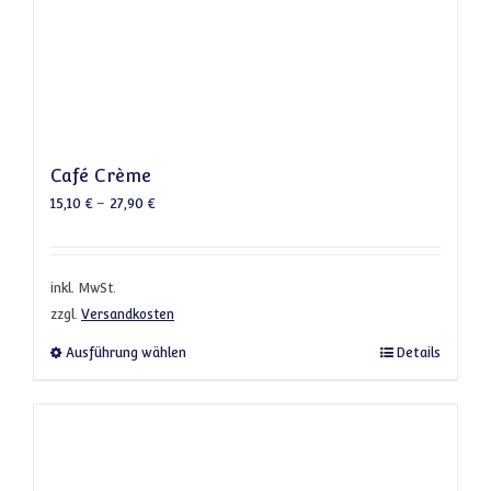
Café Crème
15,10
€
–
27,90
€
inkl. MwSt.
zzgl.
Versandkosten
Dieses Produkt weist mehrere Varianten a
Ausführung wählen
Details