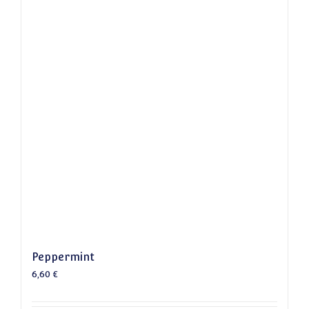
Peppermint
6,60
€