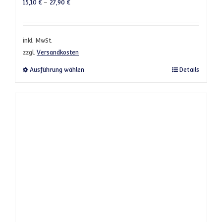
15,10
€
–
27,90
€
inkl. MwSt.
zzgl.
Versandkosten
Dieses Produkt weist mehrere Varianten a
Ausführung wählen
Details