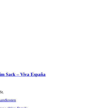
 im Sack – Viva España
St.
sandkosten