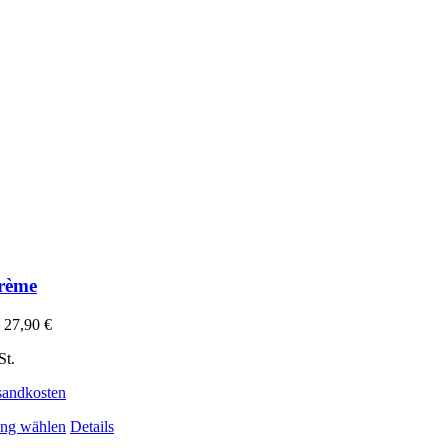
rème
–
27,90
€
St.
sandkosten
Dieses Produkt weist mehrere Varianten auf. Die Optionen 
ng wählen
Details