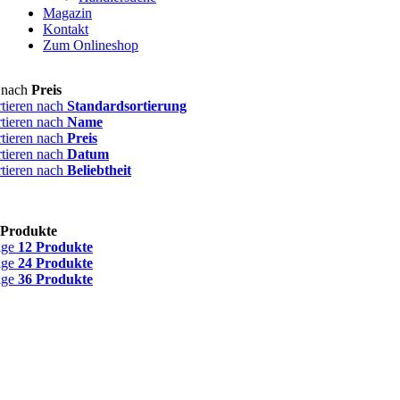
Magazin
Kontakt
Zum Onlineshop
n nach
Preis
rtieren nach
Standardsortierung
rtieren nach
Name
rtieren nach
Preis
rtieren nach
Datum
rtieren nach
Beliebtheit
 Produkte
ige
12 Produkte
ige
24 Produkte
ige
36 Produkte