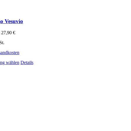
so Vesuvio
–
27,90
€
St.
sandkosten
Dieses Produkt weist mehrere Varianten auf. Die Optionen 
ng wählen
Details