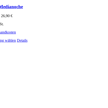
 Medianoche
–
26,90
€
St.
sandkosten
Dieses Produkt weist mehrere Varianten auf. Die Optionen 
ng wählen
Details