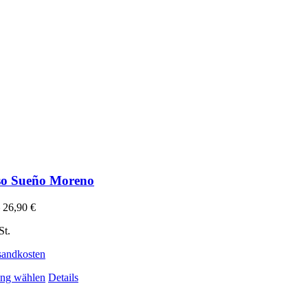
so Sueño Moreno
–
26,90
€
St.
sandkosten
Dieses Produkt weist mehrere Varianten auf. Die Optionen 
ng wählen
Details