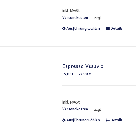
inkl. MwSt.
Versandkosten
zzgl.
Dieses Produkt
Ausführung wählen
Details
Espresso Vesuvio
15,10
€
–
27,90
€
inkl. MwSt.
Versandkosten
zzgl.
Dieses Produkt
Ausführung wählen
Details