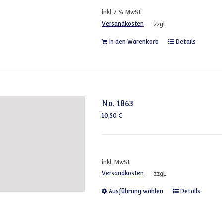
inkl. 7 % MwSt.
Versandkosten
zzgl.
In den Warenkorb
Details
No. 1863
10,50
€
inkl. MwSt.
Versandkosten
zzgl.
Dieses Produkt
Ausführung wählen
Details