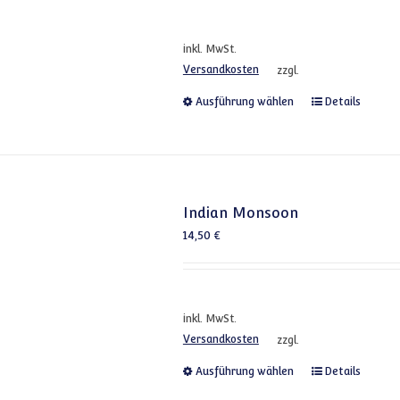
inkl. MwSt.
Versandkosten
zzgl.
Dieses Produkt
Ausführung wählen
Details
Indian Monsoon
14,50
€
inkl. MwSt.
Versandkosten
zzgl.
Dieses Produkt
Ausführung wählen
Details