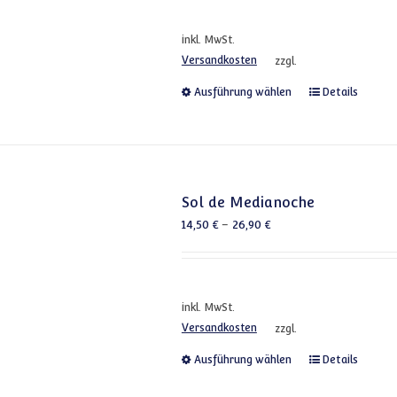
inkl. MwSt.
Versandkosten
zzgl.
Dieses Produkt
Ausführung wählen
Details
Sol de Medianoche
14,50
€
–
26,90
€
inkl. MwSt.
Versandkosten
zzgl.
Dieses Produkt
Ausführung wählen
Details