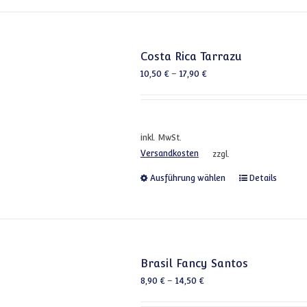
Costa Rica Tarrazu
10,50
€
–
17,90
€
inkl. MwSt.
Versandkosten
zzgl.
Dieses Produkt
Ausführung wählen
Details
Brasil Fancy Santos
8,90
€
–
14,50
€