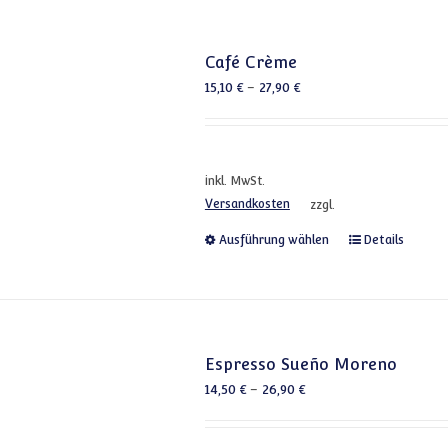
Café Crème
15,10
€
–
27,90
€
inkl. MwSt.
Versandkosten
zzgl.
Dieses Produkt
Ausführung wählen
Details
Espresso Sueño Moreno
14,50
€
–
26,90
€