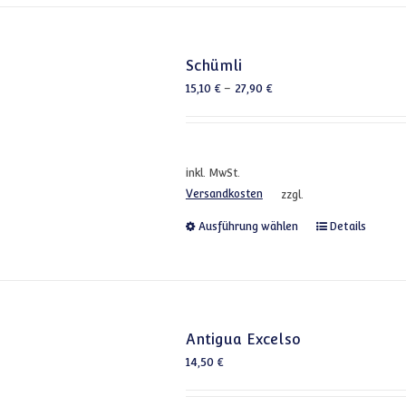
Schümli
15,10
€
–
27,90
€
inkl. MwSt.
Versandkosten
zzgl.
Dieses Produkt
Ausführung wählen
Details
Antigua Excelso
14,50
€