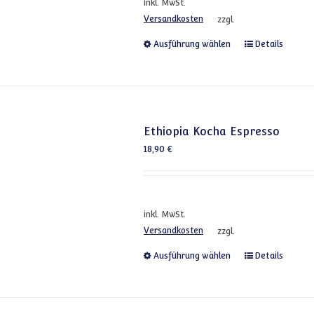
inkl. MwSt.
Versandkosten
zzgl.
Dieses Produkt
Ausführung wählen
Details
Ethiopia Kocha Espresso
18,90
€
inkl. MwSt.
Versandkosten
zzgl.
Dieses Produkt
Ausführung wählen
Details