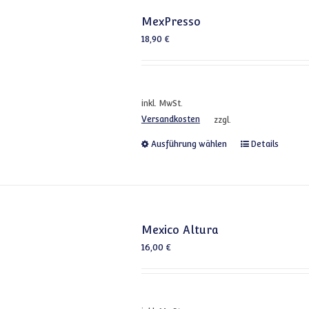
MexPresso
18,90
€
inkl. MwSt.
Versandkosten
zzgl.
Dieses Produkt
Ausführung wählen
Details
Mexico Altura
16,00
€