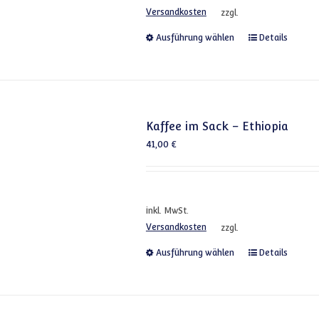
Versandkosten
zzgl.
Dieses Produkt
Ausführung wählen
Details
Kaffee im Sack – Ethiopia
41,00
€
inkl. MwSt.
Versandkosten
zzgl.
Dieses Produkt
Ausführung wählen
Details