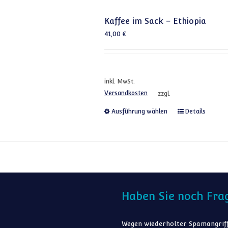
Kaffee im Sack – Ethiopia
41,00
€
inkl. MwSt.
Versandkosten
zzgl.
Dieses Produkt
Ausführung wählen
Details
Haben Sie noch Fra
Wegen wiederholter Spamangriff