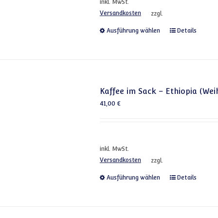
inkl. MwSt.
Versandkosten
zzgl.
Dieses Produkt
Ausführung wählen
Details
Kaffee im Sack – Ethiopia (We
41,00
€
inkl. MwSt.
Versandkosten
zzgl.
Dieses Produkt
Ausführung wählen
Details