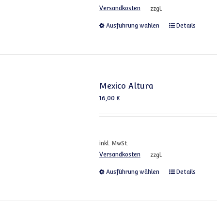
Versandkosten
zzgl.
Dieses Produkt
Ausführung wählen
Details
Mexico Altura
16,00
€
inkl. MwSt.
Versandkosten
zzgl.
Dieses Produkt
Ausführung wählen
Details