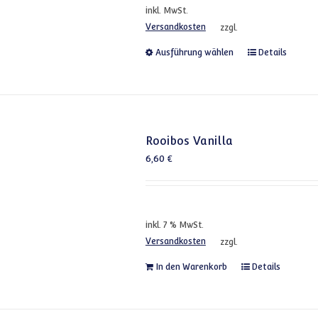
inkl. MwSt.
Versandkosten
zzgl.
Dieses Produkt
Ausführung wählen
Details
Rooibos Vanilla
6,60
€
inkl. 7 % MwSt.
Versandkosten
zzgl.
In den Warenkorb
Details