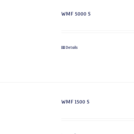
WMF 5000 S
Details
WMF 1500 S