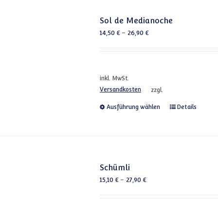
Sol de Medianoche
14,50
€
–
26,90
€
inkl. MwSt.
Versandkosten
zzgl.
Dieses Produkt
Ausführung wählen
Details
Schümli
15,10
€
–
27,90
€