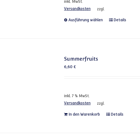
inkl. MwSt.
Versandkosten
zzgl.
Dieses Produkt
Ausführung wählen
Details
Summerfruits
6,60
€
inkl. 7 % MwSt.
Versandkosten
zzgl.
In den Warenkorb
Details