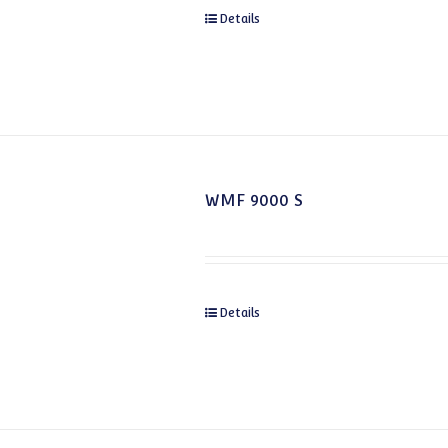
Details
WMF 9000 S
Details