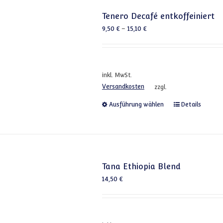
Tenero Decafé entkoffeiniert
9,50
€
–
15,10
€
inkl. MwSt.
Versandkosten
zzgl.
Dieses Produkt
Ausführung wählen
Details
Tana Ethiopia Blend
14,50
€