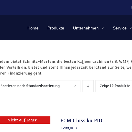
Home
Produkte
Unternehmen
Service
udem bietet Schmitz-Mertens die besten Kaffeemaschinen (z.B. WMF, 
der Verleih an, bietet und steht Ihnen jederzeit beratend zur Seite, 
hrer Finanzierung geht.
Sortieren nach
Standardsortierung
Zeige
12 Produkte
Nicht auf Lager
ECM Classika PID
1.299,00
€