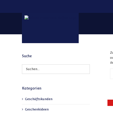
Zum Inhalt springen
Z
Suche
o
i
Kategorien
Geschäftskunden
Geschenkideen