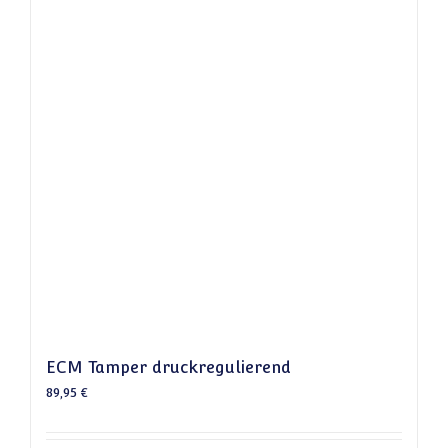
ECM Tamper druckregulierend
89,95
€