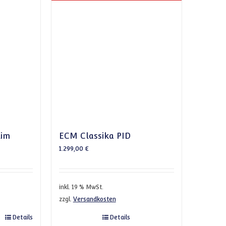
lim
ECM Classika PID
1.299,00
€
inkl. 19 % MwSt.
zzgl.
Versandkosten
Details
Details