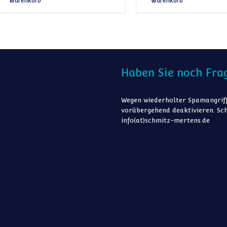
Warenkorb
Warenkorb
Haben Sie noch Fra
Wegen wiederholter Spamangriff
vorübergehend deaktivieren. Sch
info(at)schmitz-mertens.de