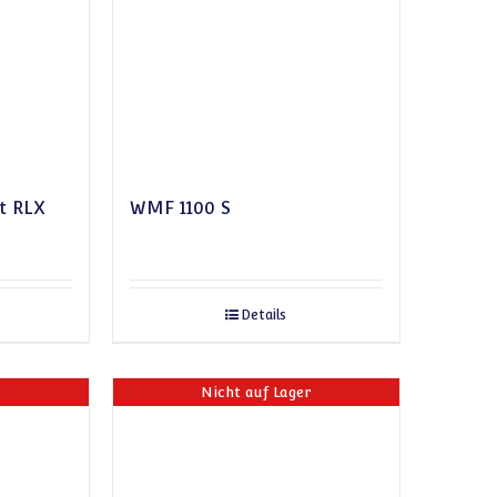
t RLX
WMF 1100 S
Details
r
Nicht auf Lager