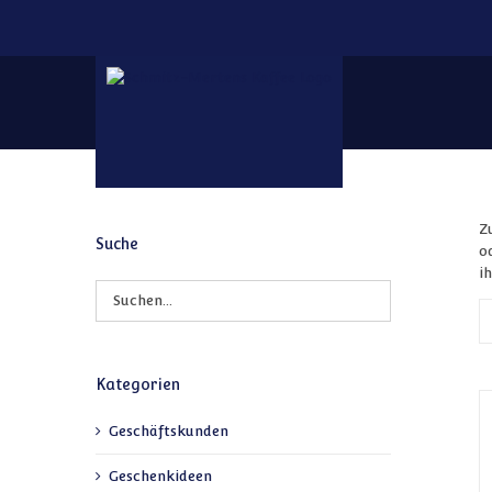
Zum Inhalt springen
Z
Suche
o
i
Kategorien
Geschäftskunden
Geschenkideen