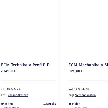
ECM Technika V Profi PID
ECM Mechanika V S
2.349,00
€
1.899,00
€
inkl. 19 % MwSt.
inkl. 19 % MwSt.
zzgl.
Versandkosten
zzgl.
Versandkosten
In den
Details
In den