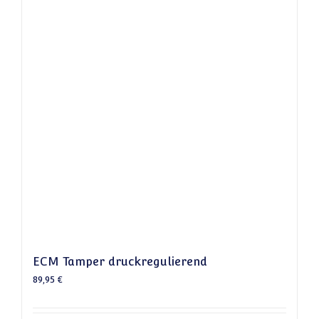
ECM Tamper druckregulierend
89,95
€