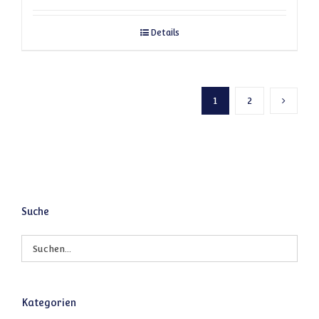
Details
1
2
Nächste
Suche
Kategorien