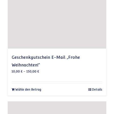
Geschenkgutschein E-Mail „Frohe
Weihnachten!“
10,00
€
–
150,00
€
Dieses Produkt weist mehrere Varianten auf
Wähle den Betrag
Details