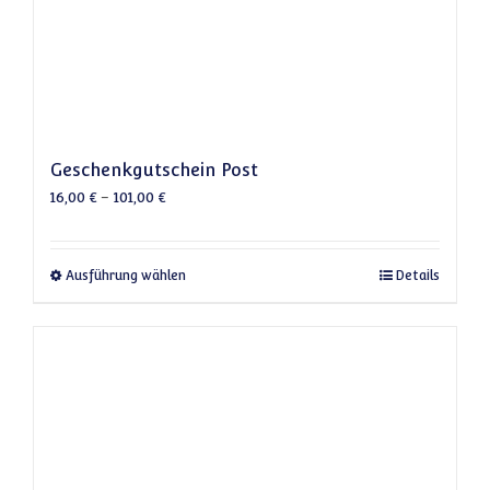
Geschenkgutschein Post
16,00
€
–
101,00
€
Dieses Produkt weist mehrere Varianten a
Ausführung wählen
Details