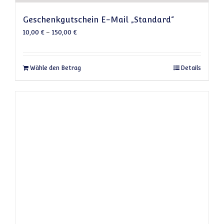
Geschenkgutschein E-Mail „Standard“
10,00
€
–
150,00
€
Dieses Produkt weist mehrere Varianten auf
Wähle den Betrag
Details