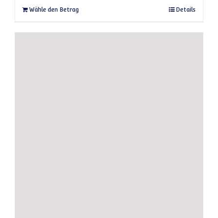
Dieses Produkt weist mehrere Varianten auf
Wähle den Betrag
Details