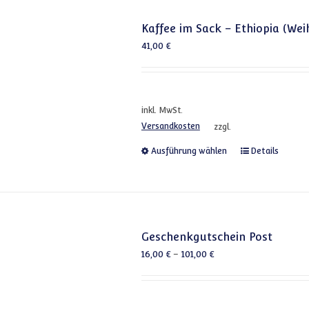
Kaffee im Sack – Ethiopia (We
41,00
€
inkl. MwSt.
Versandkosten
zzgl.
Dieses Produkt
Ausführung wählen
Details
Geschenkgutschein Post
16,00
€
–
101,00
€