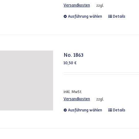
Versandkosten
zzgl.
Dieses Produkt
Ausführung wählen
Details
No. 1863
10,50
€
inkl. MwSt.
Versandkosten
zzgl.
Dieses Produkt
Ausführung wählen
Details