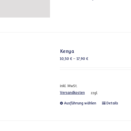
Kenya
10,50
€
–
17,90
€
inkl. MwSt.
Versandkosten
zzgl.
Dieses Produkt
Ausführung wählen
Details