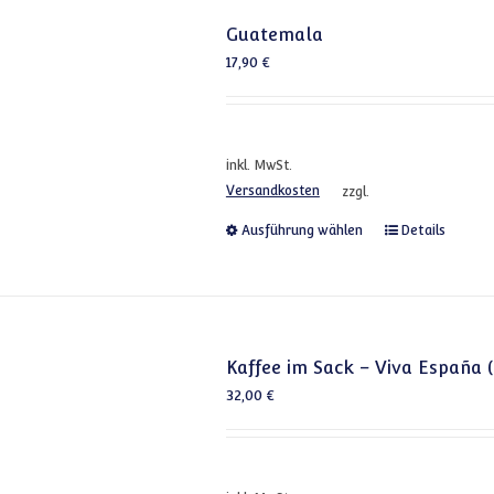
Guatemala
17,90
€
inkl. MwSt.
Versandkosten
zzgl.
Dieses Produkt
Ausführung wählen
Details
Kaffee im Sack – Viva España 
32,00
€