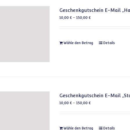
Geschenkgutschein E-Mail „H
10,00
€
–
150,00
€
Dieses Produkt 
Wähle den Betrag
Details
Geschenkgutschein E-Mail „St
10,00
€
–
150,00
€
Dieses Produkt 
Wähle den Betrag
Details