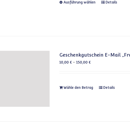
Dieses Produkt
Ausführung wählen
Details
Geschenkgutschein E-Mail „Fr
10,00
€
–
150,00
€
Dieses Produkt 
Wähle den Betrag
Details