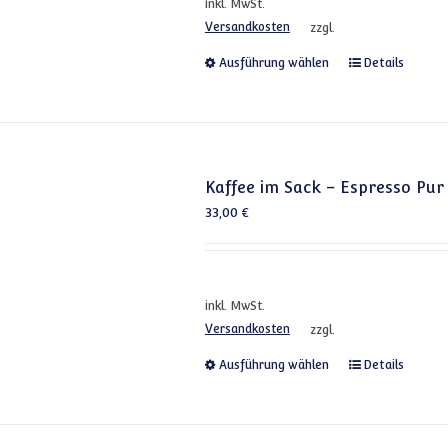
inkl. MwSt.
Versandkosten
zzgl.
Dieses Produkt
Ausführung wählen
Details
Kaffee im Sack – Espresso Pur
33,00
€
inkl. MwSt.
Versandkosten
zzgl.
Dieses Produkt
Ausführung wählen
Details