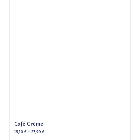
Café Crème
15,10
€
–
27,90
€