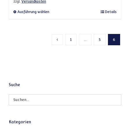
zzgl.
Versandkosten
Dieses Produkt weist mehrere Varianten a
Ausführung wählen
Details
1
…
5
6
Vorherige Seite
Suche
Kategorien