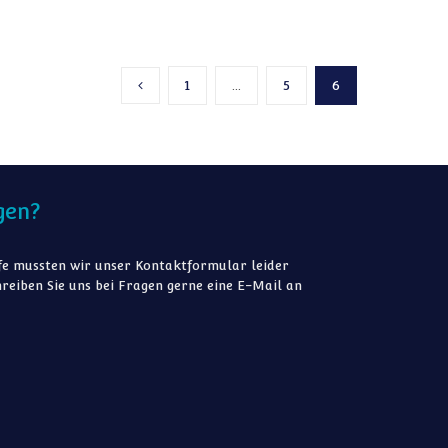
1
…
5
6
Vorherige Seite
gen?
e mussten wir unser Kontaktformular leider
reiben Sie uns bei Fragen gerne eine E-Mail an