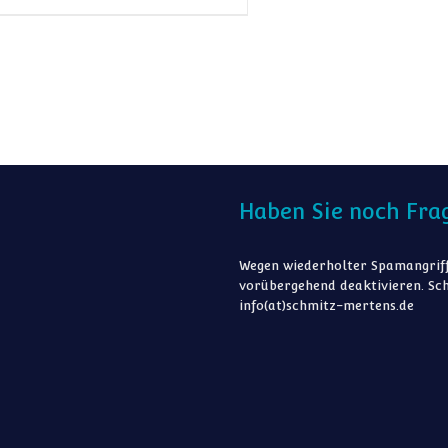
Haben Sie noch Fra
Wegen wiederholter Spamangriff
vorübergehend deaktivieren. Sch
info(at)schmitz-mertens.de