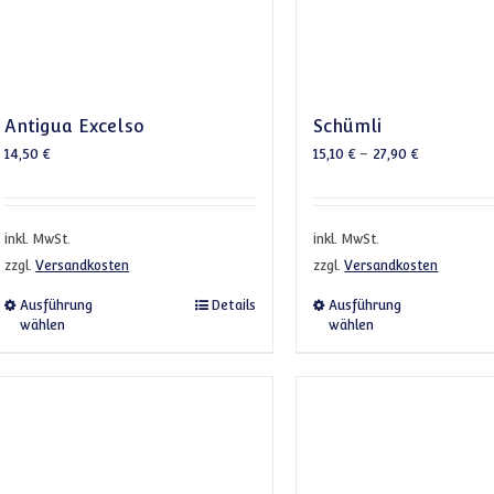
Antigua Excelso
Schümli
14,50
€
15,10
€
–
27,90
€
inkl. MwSt.
inkl. MwSt.
zzgl.
Versandkosten
zzgl.
Versandkosten
Dieses Produkt weist mehrere Varianten auf. Die 
Dieses 
Ausführung
Details
Ausführung
wählen
wählen