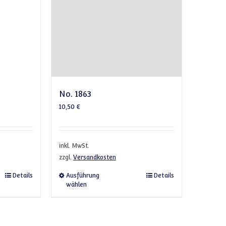
No. 1863
10,50
€
inkl. MwSt.
zzgl.
Versandkosten
Optionen können auf der Produktseite gewählt werden
Produkt weist mehrere Varianten auf. Die Optionen können auf der P
Dieses Produkt weist mehrere Var
Details
Ausführung
Details
wählen