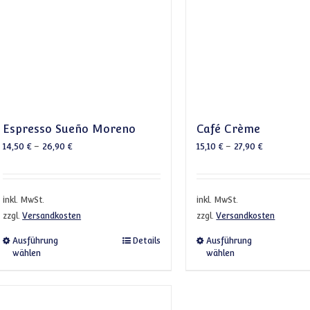
Espresso Sueño Moreno
Café Crème
14,50
€
–
26,90
€
15,10
€
–
27,90
€
inkl. MwSt.
inkl. MwSt.
zzgl.
Versandkosten
zzgl.
Versandkosten
Dieses Produkt weist mehrere Varianten auf. Die 
Dieses 
Ausführung
Details
Ausführung
wählen
wählen