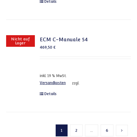
Details
Nicht auf
ECM C-Manuale 54
Lager
469,50
€
inkl. 19 % MwSt.
Versandkosten
zzgl.
Details
1
2
…
6
Nächste