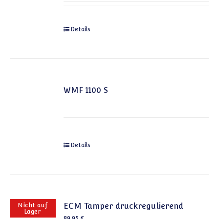
Details
WMF 1100 S
Details
Nicht auf
ECM Tamper druckregulierend
Lager
89,95
€