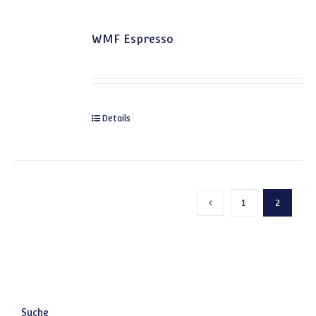
WMF Espresso
Details
1
2
Vorherige Seite
Suche