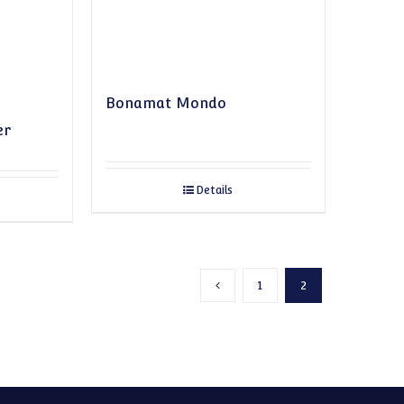
Bonamat Mondo
er
Details
1
2
Vorherige Seite