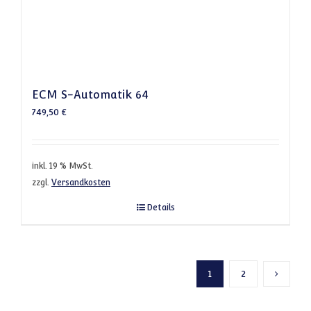
ECM S-Automatik 64
749,50
€
inkl. 19 % MwSt.
zzgl.
Versandkosten
Details
1
2
Nächste