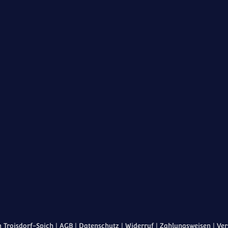
 Troisdorf-Spich |
AGB
|
Datenschutz
|
Widerruf
|
Zahlungsweisen
|
Ver