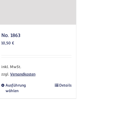
No. 1863
10,50
€
inkl. MwSt.
zzgl.
Versandkosten
Dieses Produkt weist mehrere Varianten auf. Die Op
Ausführung
Details
wählen