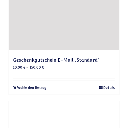
Geschenkgutschein E-Mail „Standard“
10,00
€
–
150,00
€
Dieses Produkt weist mehrere Varianten auf
Wähle den Betrag
Details