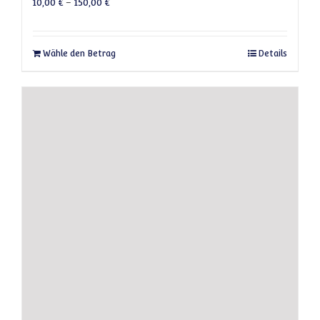
10,00
€
–
150,00
€
Dieses Produkt weist mehrere Varianten auf
Wähle den Betrag
Details