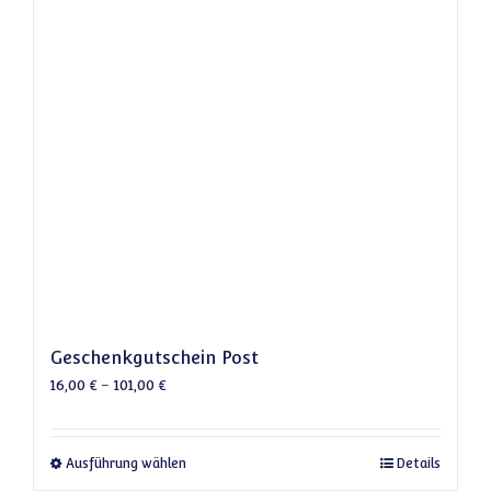
Geschenkgutschein Post
16,00
€
–
101,00
€
Dieses Produkt weist mehrere Varianten a
Ausführung wählen
Details