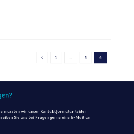
1
…
5
6
Vorherige Seite
gen?
e mussten wir unser Kontaktformular leider
reiben Sie uns bei Fragen gerne eine E-Mail an