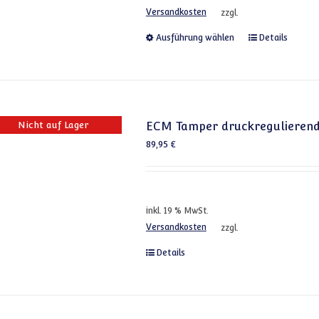
Versandkosten
zzgl.
Dieses Produkt
Ausführung wählen
Details
Nicht auf Lager
ECM Tamper druckregulieren
89,95
€
inkl. 19 % MwSt.
Versandkosten
zzgl.
Details