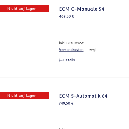
Nicht auf Lager
ECM C-Manuale 54
469,50
€
inkl. 19 % MwSt.
Versandkosten
zzgl.
Details
Nicht auf Lager
ECM S-Automatik 64
749,50
€