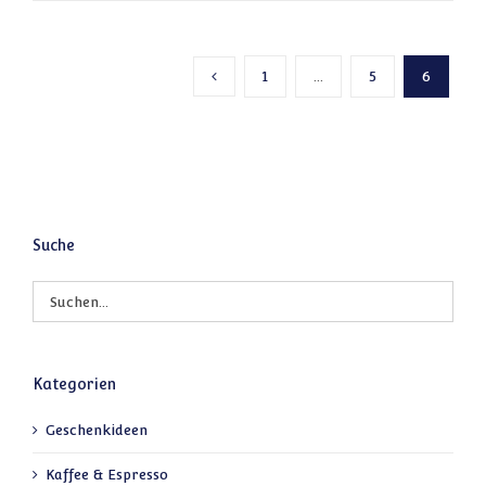
1
…
5
6
Vorherige Seite
Suche
Kategorien
Geschenkideen
Kaffee & Espresso