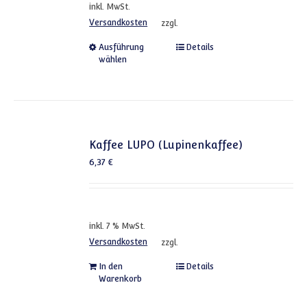
inkl. MwSt.
Versandkosten
zzgl.
Dieses Produkt weist mehrere
Ausführung
Details
wählen
Kaffee LUPO (Lupinenkaffee)
6,37
€
inkl. 7 % MwSt.
Versandkosten
zzgl.
In den
Details
Warenkorb