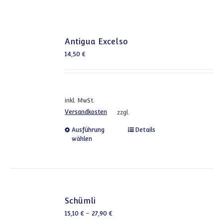
Antigua Excelso
14,50
€
inkl. MwSt.
Versandkosten
zzgl.
Dieses Produkt weist mehrere
Ausführung
Details
wählen
Schümli
15,10
€
–
27,90
€