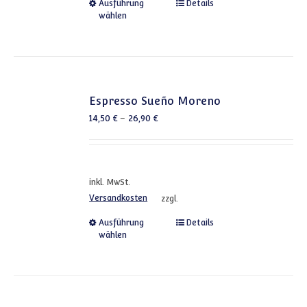
Dieses Produkt weist mehrere
Ausführung
Details
wählen
Espresso Sueño Moreno
14,50
€
–
26,90
€
inkl. MwSt.
Versandkosten
zzgl.
Dieses Produkt weist mehrere
Ausführung
Details
wählen