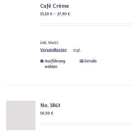
Café Crème
15,10
€
–
27,90
€
inkl. MwSt.
Versandkosten
zzgl.
Dieses Produkt weist mehrere
Ausführung
Details
wählen
No. 1863
10,50
€