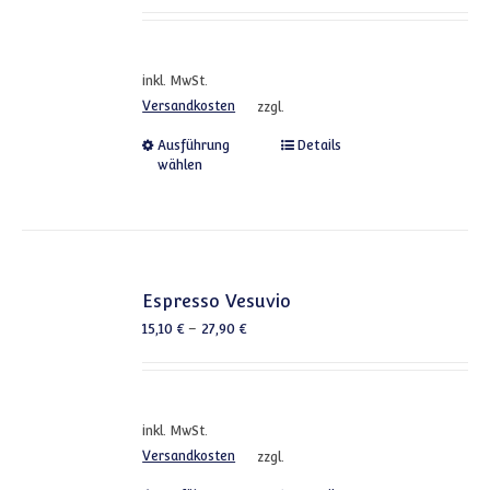
inkl. MwSt.
Versandkosten
zzgl.
Dieses Produkt weist mehrere
Ausführung
Details
wählen
Espresso Vesuvio
15,10
€
–
27,90
€
inkl. MwSt.
Versandkosten
zzgl.