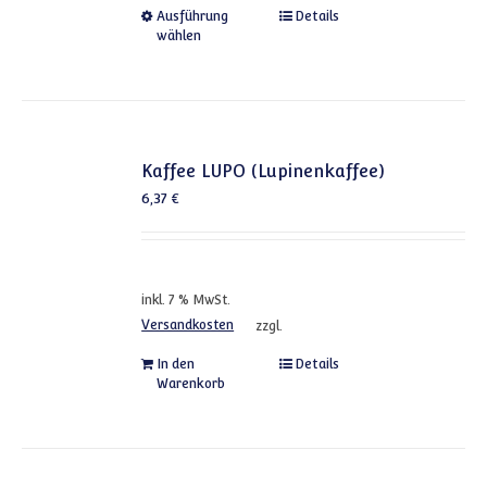
Dieses Produkt weist mehrere
Ausführung
Details
wählen
Kaffee LUPO (Lupinenkaffee)
6,37
€
inkl. 7 % MwSt.
Versandkosten
zzgl.
In den
Details
Warenkorb