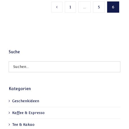
1
…
5
6
Vorherige Seite
Suche
Kategorien
Geschenkideen
Kaffee & Espresso
Tee & Kakao