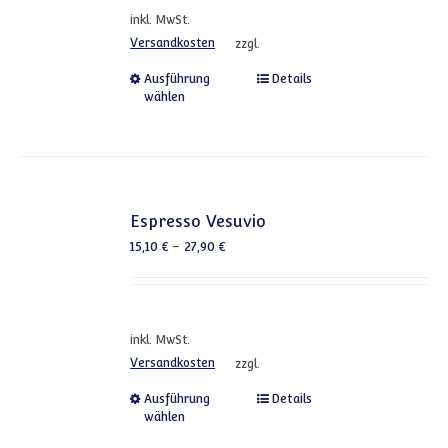
inkl. MwSt.
Versandkosten
zzgl.
Dieses Produkt weist mehrere
Ausführung
Details
wählen
Espresso Vesuvio
15,10
€
–
27,90
€
inkl. MwSt.
Versandkosten
zzgl.
Dieses Produkt weist mehrere
Ausführung
Details
wählen