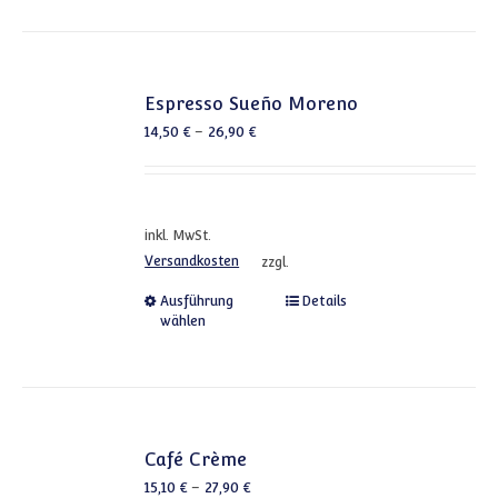
Espresso Sueño Moreno
14,50
€
–
26,90
€
inkl. MwSt.
Versandkosten
zzgl.
Dieses Produkt weist mehrere
Ausführung
Details
wählen
Café Crème
15,10
€
–
27,90
€