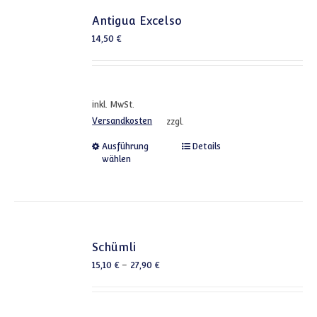
Antigua Excelso
14,50
€
inkl. MwSt.
Versandkosten
zzgl.
Dieses Produkt weist mehrere
Ausführung
Details
wählen
Schümli
15,10
€
–
27,90
€