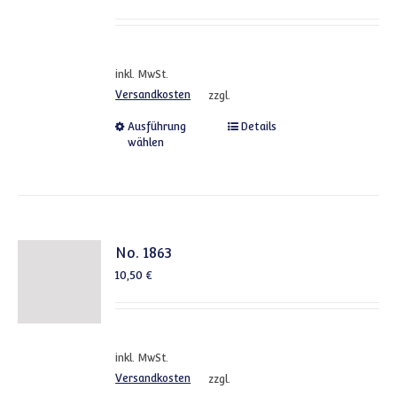
inkl. MwSt.
Versandkosten
zzgl.
Dieses Produkt weist mehrere
Ausführung
Details
wählen
No. 1863
10,50
€
inkl. MwSt.
Versandkosten
zzgl.