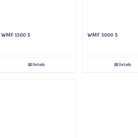
WMF 1500 S
WMF 5000 S
Details
Details