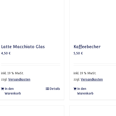
Latte Macchiato Glas
Kaffeebecher
4,50
€
5,50
€
inkl. 19 % MwSt.
inkl. 19 % MwSt.
zzgl.
Versandkosten
zzgl.
Versandkosten
In den
Details
In den
Warenkorb
Warenkorb