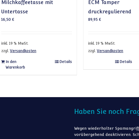
Milchkaffeetasse mit
ECM Tamper
Untertasse
druckregulierend
16,50
€
89,95
€
inkl. 19 % MwSt.
inkl. 19 % MwSt.
zzgl.
Versandkosten
zzgl.
Versandkosten
In den
Details
Details
Warenkorb
Haben Sie noch Fra
Wegen wiederholter Spamangriff
vorübergehend deaktivieren. Sch