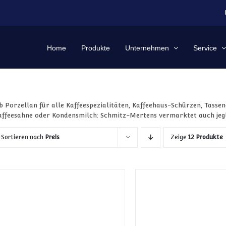
Home
Produkte
Unternehmen
Service
b Porzellan für alle Kaffeespezialitäten, Kaffeehaus-Schürzen, Tasse
affeesahne oder Kondensmilch: Schmitz-Mertens vermarktet auch jeg
Sortieren nach
Preis
Zeige
12 Produkte