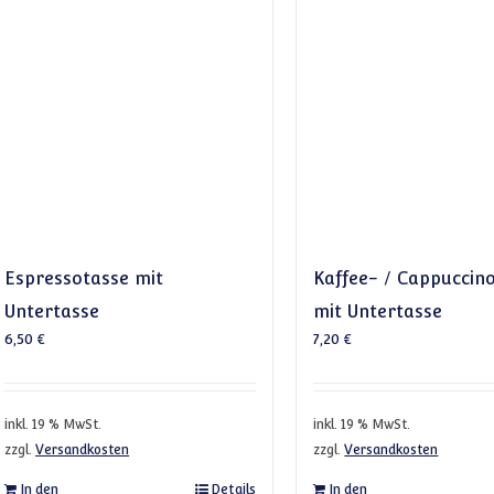
Espressotasse mit
Kaffee- / Cappuccin
Untertasse
mit Untertasse
6,50
€
7,20
€
inkl. 19 % MwSt.
inkl. 19 % MwSt.
zzgl.
Versandkosten
zzgl.
Versandkosten
In den
Details
In den