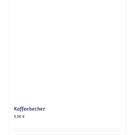
Kaffeebecher
5,50
€