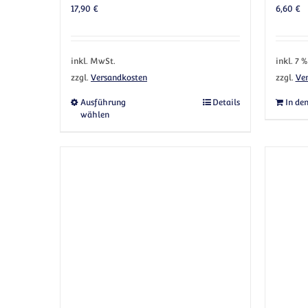
17,90
€
6,60
€
inkl. MwSt.
inkl. 7 
zzgl.
Versandkosten
zzgl.
Ve
Dieses Produkt weist mehrere Vari
Ausführung
Details
In de
wählen