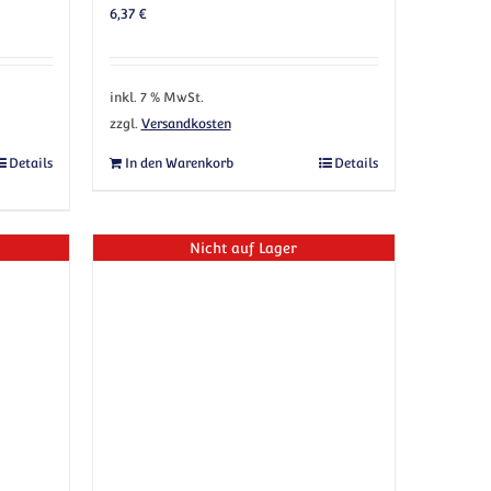
6,37
€
inkl. 7 % MwSt.
zzgl.
Versandkosten
ukt weist mehrere Varianten auf. Die Optionen können auf der Produkt
Details
In den Warenkorb
Details
Nicht auf Lager