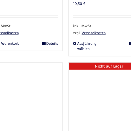
10,50
€
% MwSt.
inkl. MwSt.
rsandkosten
zzgl.
Versandkosten
anten auf. Die Optionen können auf der Produktseite gewählt werden
Dieses Prod
n Warenkorb
Details
Ausführung
wählen
Nicht auf Lager