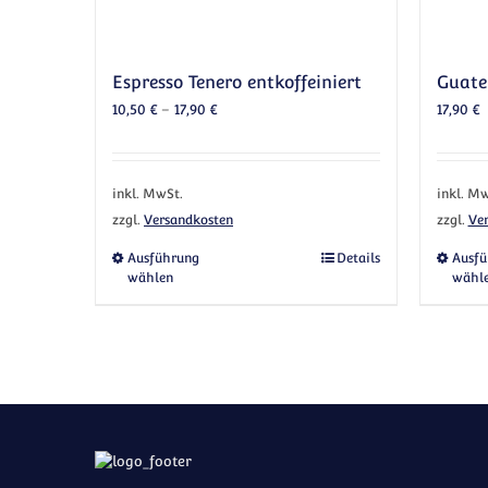
Espresso Tenero entkoffeiniert
Guat
10,50
€
–
17,90
€
17,90
€
inkl. MwSt.
inkl. Mw
zzgl.
Versandkosten
zzgl.
Ve
Dieses Produkt weist mehrere Vari
Ausführung
Details
Ausfü
wählen
wähl