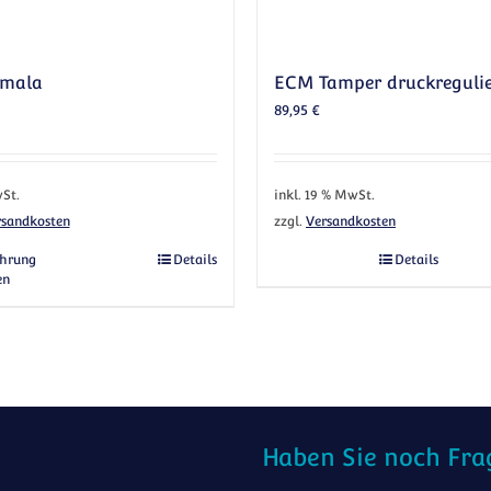
emala
ECM Tamper druckreguli
89,95
€
St.
inkl. 19 % MwSt.
rsandkosten
zzgl.
Versandkosten
anten auf. Die Optionen können auf der Produktseite gewählt werden
Dieses Produkt weist mehrere Varianten auf. Die Optionen
hrung
Details
Details
en
Haben Sie noch Fra