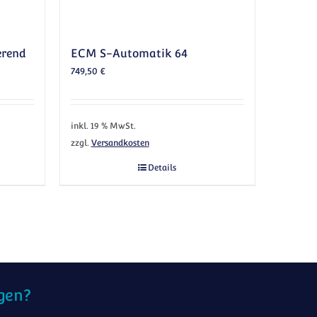
erend
ECM S-Automatik 64
749,50
€
inkl. 19 % MwSt.
zzgl.
Versandkosten
 können auf der Produktseite gewählt werden
Details
gen?