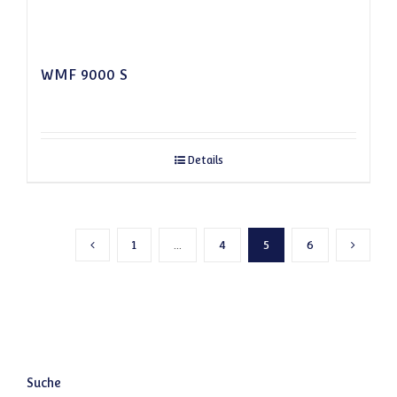
WMF 9000 S
Details
1
…
4
5
6
Vorherige Seite
Nächste
Suche