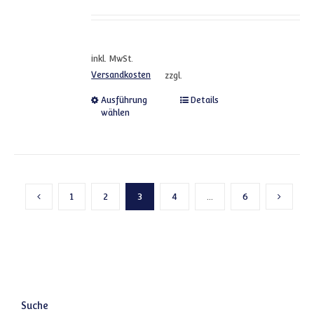
inkl. MwSt.
Versandkosten
zzgl.
Dieses Produkt weist mehrere
Ausführung
Details
wählen
1
2
3
4
…
6
Vorherige Seite
Nächste
Suche