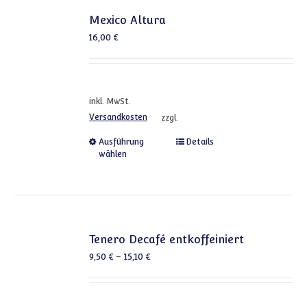
Mexico Altura
16,00
€
inkl. MwSt.
Versandkosten
zzgl.
Dieses Produkt weist mehrere
Ausführung
Details
wählen
Tenero Decafé entkoffeiniert
9,50
€
–
15,10
€