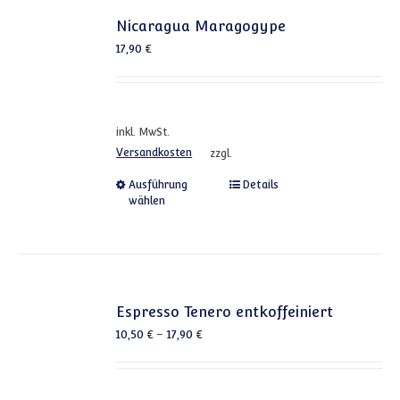
Nicaragua Maragogype
17,90
€
inkl. MwSt.
Versandkosten
zzgl.
Dieses Produkt weist mehrere
Ausführung
Details
wählen
Espresso Tenero entkoffeiniert
10,50
€
–
17,90
€