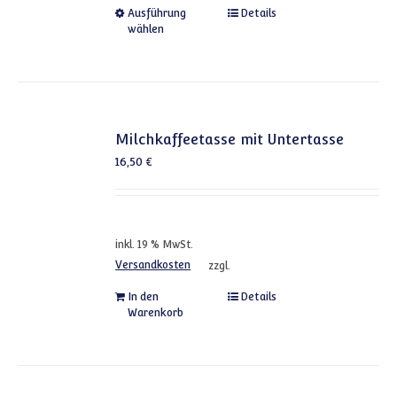
Dieses Produkt weist mehrere
Ausführung
Details
wählen
Milchkaffeetasse mit Untertasse
16,50
€
inkl. 19 % MwSt.
Versandkosten
zzgl.
In den
Details
Warenkorb