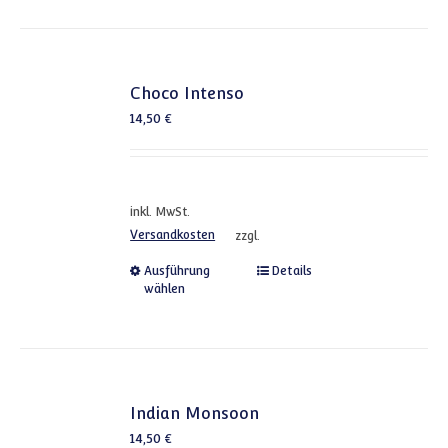
Choco Intenso
14,50
€
inkl. MwSt.
Versandkosten
zzgl.
Dieses Produkt weist mehrere
Ausführung
Details
wählen
Indian Monsoon
14,50
€