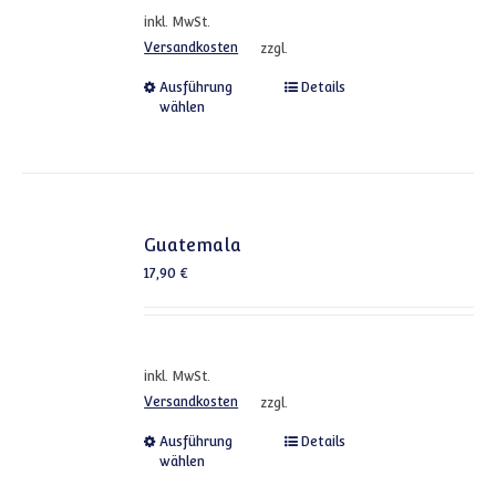
inkl. MwSt.
Versandkosten
zzgl.
Dieses Produkt weist mehrere
Ausführung
Details
wählen
Guatemala
17,90
€
inkl. MwSt.
Versandkosten
zzgl.
Dieses Produkt weist mehrere
Ausführung
Details
wählen