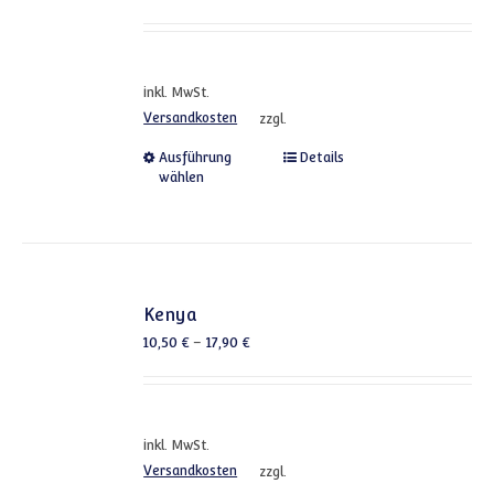
inkl. MwSt.
Versandkosten
zzgl.
Dieses Produkt weist mehrere
Ausführung
Details
wählen
Kenya
10,50
€
–
17,90
€
inkl. MwSt.
Versandkosten
zzgl.