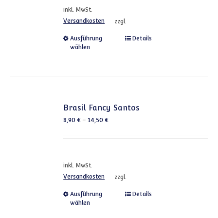
inkl. MwSt.
Versandkosten
zzgl.
Dieses Produkt weist mehrere
Ausführung
Details
wählen
Brasil Fancy Santos
8,90
€
–
14,50
€
inkl. MwSt.
Versandkosten
zzgl.
Dieses Produkt weist mehrere
Ausführung
Details
wählen