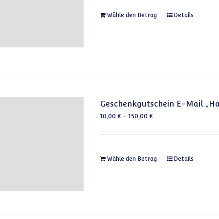
Dieses Produkt 
Wähle den Betrag
Details
Geschenkgutschein E-Mail „H
10,00
€
–
150,00
€
Dieses Produkt 
Wähle den Betrag
Details