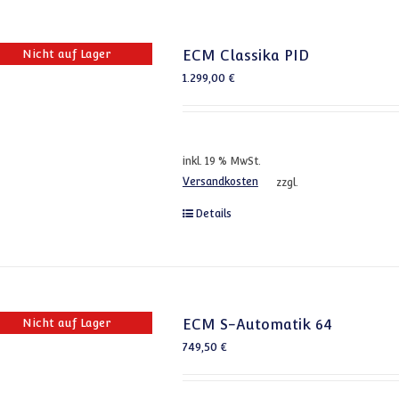
Nicht auf Lager
ECM Classika PID
1.299,00
€
inkl. 19 % MwSt.
Versandkosten
zzgl.
Details
Nicht auf Lager
ECM S-Automatik 64
749,50
€